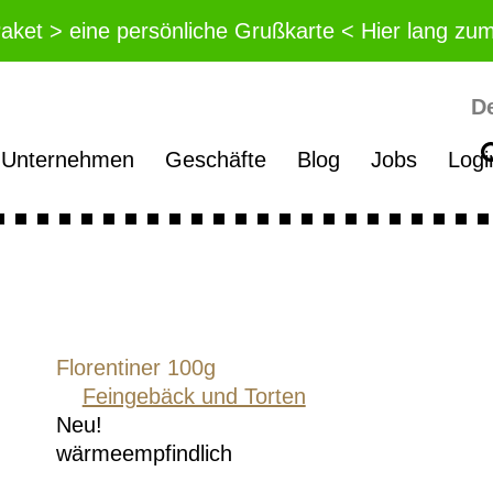
Paket > eine persönliche Grußkarte < Hier lang zu
D
Unternehmen
Geschäfte
Blog
Jobs
Logi
Florentiner 100g
Feingebäck und Torten
Neu!
wärme­empfindlich