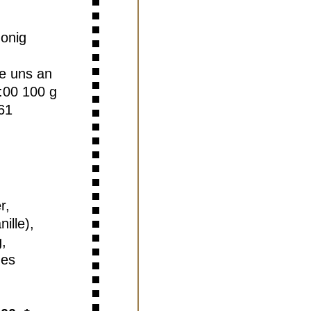
onig
ie uns an
4:00
100 g
61
r,
ille),
,
hes