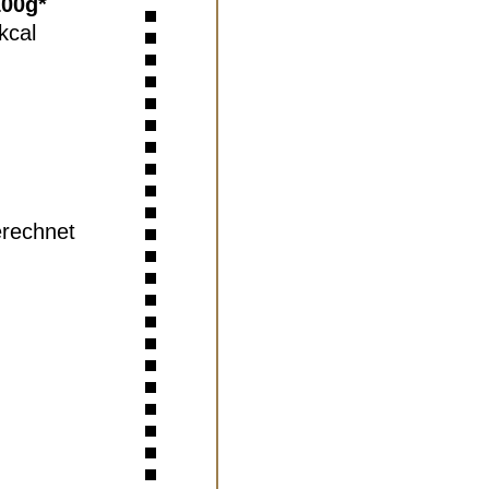
100g*
kcal
erechnet