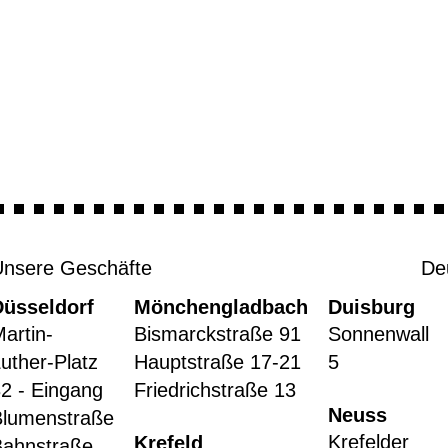
Unsere Geschäfte
De
Düsseldorf
Mönchengladbach
Duisburg
artin-
Bismarckstraße 91
Sonnenwall
uther-Platz
Hauptstraße 17-21
5
2 - Eingang
Friedrichstraße 13
Neuss
Blumenstraße
Krefelder
Krefeld
Bahnstraße