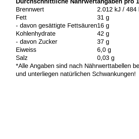
Durchschnittliche Nährwertangaben pro 
Brennwert
2.012 kJ / 484 
Fett
31 g
- davon gesättigte Fettsäuren
16 g
Kohlenhydrate
42 g
- davon Zucker
37 g
Eiweiss
6,0 g
Salz
0,03 g
*Alle Angaben sind nach Nährwerttabellen b
und unterliegen natürlichen Schwankungen!