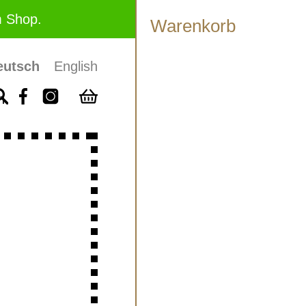
m Shop.
Warenkorb
eutsch
English
n