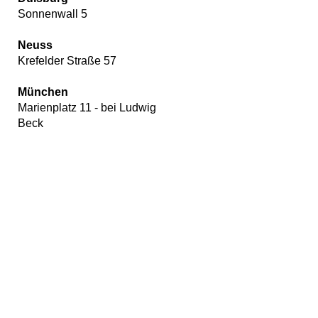
Sonnenwall 5
Neuss
Krefelder Straße 57
München
Marienplatz 11 - bei Ludwig
Beck
Wir
verwenden
auf
unserer
Website
Cookies,
um
unsere