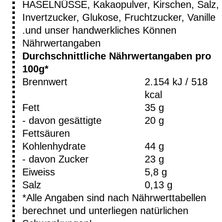
HASELNÜSSE, Kakaopulver, Kirschen, Salz,
Invertzucker, Glukose, Fruchtzucker, Vanille
.und unser handwerkliches Können
Nährwertangaben
Durchschnittliche Nährwertangaben pro
100g*
Brennwert
2.154 kJ / 518
kcal
Fett
35 g
- davon gesättigte
20 g
Fettsäuren
Kohlenhydrate
44 g
- davon Zucker
23 g
Eiweiss
5,8 g
Salz
0,13 g
*Alle Angaben sind nach Nährwerttabellen
berechnet und unterliegen natürlichen