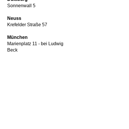
Sonnenwall 5
Neuss
Krefelder Straße 57
München
Marienplatz 11 - bei Ludwig
Beck
Wir
verwenden
auf
unserer
Website
Cookies,
um
unsere