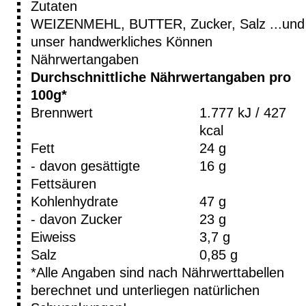
Zutaten
WEIZENMEHL, BUTTER, Zucker, Salz ...und
unser handwerkliches Können
Nährwertangaben
Durchschnittliche Nährwertangaben pro
100g*
Brennwert
1.777 kJ / 427
kcal
Fett
24 g
- davon gesättigte
16 g
Fettsäuren
Kohlenhydrate
47 g
- davon Zucker
23 g
Eiweiss
3,7 g
Salz
0,85 g
*Alle Angaben sind nach Nährwerttabellen
berechnet und unterliegen natürlichen