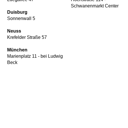
Schwanenmarkt Center
Duisburg
Sonnenwall 5
Neuss
Krefelder Straße 57
München
Marienplatz 11 - bei Ludwig
Beck
Wir
verwenden
auf
unserer
Website
Cookies,