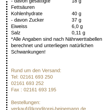
- davon gesättigte
18 g
Fettsäuren
Kohlenhydrate
40 g
- davon Zucker
37 g
Eiweiss
6,0 g
Salz
0,11 g
*Alle Angaben sind nach Nährwerttabellen
berechnet und unterliegen natürlichen
Schwankungen!
Rund um den Versand:
Tel: 02161 693 250
02161 693 252
Fax : 02161 693 195
Bestellungen:
verkauf@konditorei-heinemann.de