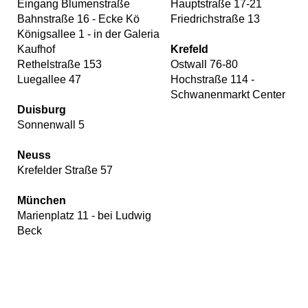
Eingang Blumenstraße
Hauptstraße 17-21
Bahnstraße 16 - Ecke Kö
Friedrichstraße 13
Königsallee 1 - in der Galeria
Kaufhof
Krefeld
Rethelstraße 153
Ostwall 76-80
Luegallee 47
Hochstraße 114 -
Schwanenmarkt Center
Duisburg
Sonnenwall 5
Neuss
Krefelder Straße 57
München
Marienplatz 11 - bei Ludwig
Beck
Wir
verwenden