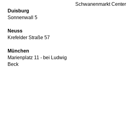
Schwanenmarkt Center
Duisburg
Sonnenwall 5
Neuss
Krefelder Straße 57
München
Marienplatz 11 - bei Ludwig
Beck
Wir
verwenden
auf
unserer
Website
Cookies,