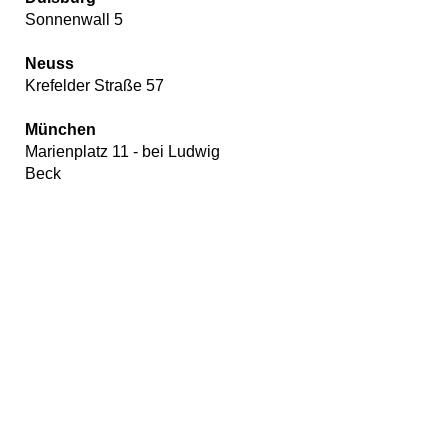
Sonnenwall 5
Neuss
Krefelder Straße 57
München
Marienplatz 11 - bei Ludwig
Beck
Wir
verwenden
auf
unserer
Website
Cookies,
um
unsere