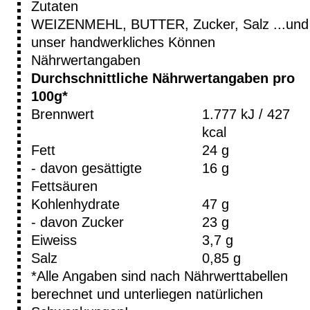
Zutaten
WEIZENMEHL, BUTTER, Zucker, Salz ...und
unser handwerkliches Können
Nährwertangaben
Durchschnittliche Nährwertangaben pro
100g*
Brennwert
1.777 kJ / 427
kcal
Fett
24 g
- davon gesättigte
16 g
Fettsäuren
Kohlenhydrate
47 g
- davon Zucker
23 g
Eiweiss
3,7 g
Salz
0,85 g
*Alle Angaben sind nach Nährwerttabellen
berechnet und unterliegen natürlichen