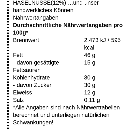
HASELNÜSSE(12%) ...und unser
handwerkliches Können
Nährwertangaben
Durchschnittliche Nährwertangaben pro
100g*
Brennwert
2.473 kJ / 595
kcal
Fett
46 g
- davon gesättigte
15 g
Fettsäuren
Kohlenhydrate
30 g
- davon Zucker
30 g
Eiweiss
12 g
Salz
0,11 g
*Alle Angaben sind nach Nährwerttabellen
berechnet und unterliegen natürlichen
Schwankungen!