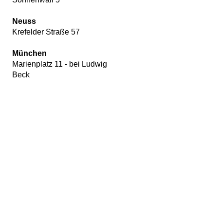
Neuss
Krefelder Straße 57
München
Marienplatz 11 - bei Ludwig
Beck
Wir
verwenden
auf
unserer
Website
Cookies,
um
unsere
Funktionen