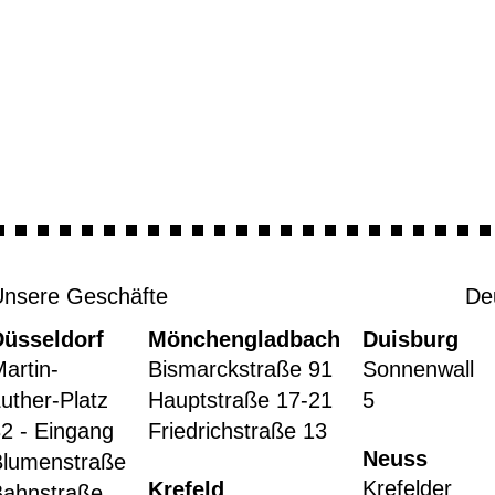
Unsere Geschäfte
De
Düsseldorf
Mönchengladbach
Duisburg
artin-
Bismarckstraße 91
Sonnenwall
uther-Platz
Hauptstraße 17-21
5
2 - Eingang
Friedrichstraße 13
Neuss
Blumenstraße
Krefelder
Krefeld
Bahnstraße