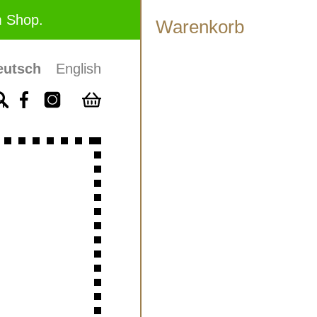
m Shop.
Warenkorb
eutsch
English
n