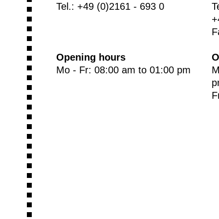
Tel.: +49 (0)2161 - 693 0
T
+
F
Opening hours
O
Mo - Fr: 08:00 am to 01:00 pm
M
p
F