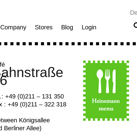
De
Company
Stores
Blog
Login
fé
ahnstraße
6
l.: +49 (0)211 – 131 350
x : +49 (0)211 – 322 318
etween Königsallee
 Berliner Allee)