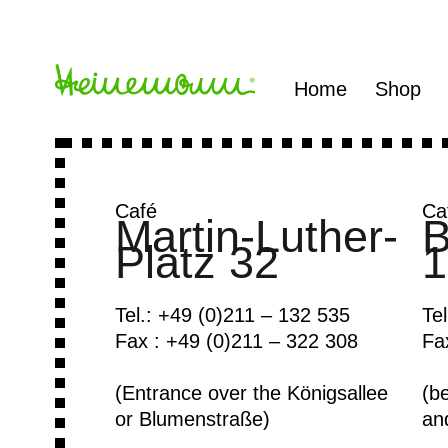
Home
Shop
Café
Ca
Martin-Luther-
B
Platz 32
1
Tel.: +49 (0)211 – 132 535
Te
Fax : +49 (0)211 – 322 308
Fa
(Entrance over the Königsallee
(b
or Blumenstraße)
and