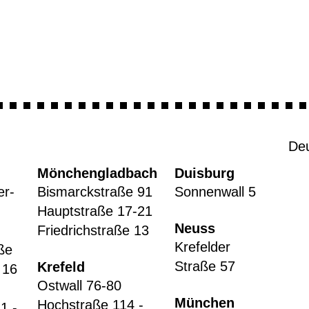
De
Mönchengladbach
Duisburg
er-
Bismarckstraße 91
Sonnenwall 5
Hauptstraße 17-21
Neuss
Friedrichstraße 13
Krefelder
ße
Straße 57
Krefeld
 16
Ostwall 76-80
München
Hochstraße 114 -
1 -