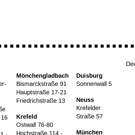
De
Mönchengladbach
Duisburg
er-
Bismarckstraße 91
Sonnenwall 5
Hauptstraße 17-21
Neuss
Friedrichstraße 13
Krefelder
ße
Straße 57
Krefeld
 16
Ostwall 76-80
München
Hochstraße 114 -
1 -