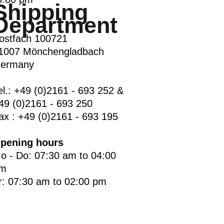
Shipping
Department
ostfach 100721
1007 Mönchengladbach
ermany
el.: +49 (0)2161 - 693 252 &
49 (0)2161 - 693 250
ax : +49 (0)2161 - 693 195
pening hours
o - Do: 07:30 am to 04:00
m
r: 07:30 am to 02:00 pm