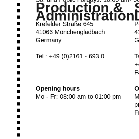
Production &
Administration
Krefelder Straße 645
P
41066 Mönchengladbach
4
Germany
G
Tel.: +49 (0)2161 - 693 0
T
+
F
Opening hours
O
Mo - Fr: 08:00 am to 01:00 pm
M
p
F